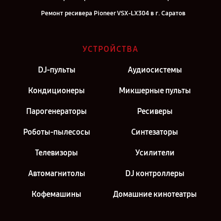
Ремонт ресивера Pioneer VSX-LX304 в г. Саратов
Ремонт ресивера Pioneer VSX-LX304 в г. Самара
Ремонт ресивера Pioneer VSX-LX304 в г. Киров
УСТРОЙСТВА
Ремонт ресивера Pioneer VSX-LX304 в г. Москва
DJ-пульты
Аудиосистемы
Ремонт ресивера Pioneer VSX-LX304 в г. Санкт-Петербург
Кондиционеры
Микшерные пульты
Парогенераторы
Ресиверы
Роботы-пылесосы
Синтезаторы
Телевизоры
Усилители
Автомагнитолы
DJ контроллеры
Кофемашины
Домашние кинотеатры