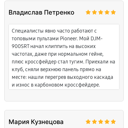
советы по использованию фильтрованной
Владислав Петренко
воды!
Специалисты явно часто работают с
топовыми пультами Pioneer. Мой DJM-
900SRT начал клиппить на высоких
частотах, даже при нормальном гейне,
плюс кроссфейдер стал тугим. Приехали на
клуб, сняли верхнюю панель прямо на
месте: нашли перегрев выходного каскада
и износ в карбоновом кроссфейдере.
Заменили термопрокладки, поставили
новый фейдер от Curve, откалибровали
оптику. Показали сигнал на анализаторе до
и после, протестировали на полной
Мария Кузнецова
громкости. Цены без сюрпризов, гарантия