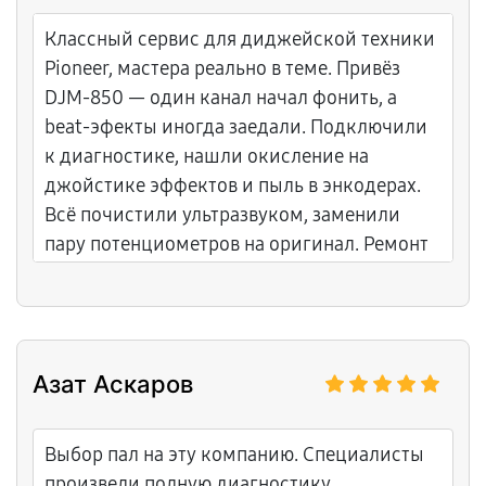
Классный сервис для диджейской техники
Pioneer, мастера реально в теме. Привёз
DJM-850 — один канал начал фонить, а
beat-эфекты иногда заедали. Подключили
к диагностике, нашли окисление на
джойстике эффектов и пыль в энкодерах.
Всё почистили ультразвуком, заменили
пару потенциометров на оригинал. Ремонт
занял три дня, цену назвали сразу, без
накруток. Теперь звук чистый, эффекты
отзывчивые. Объяснили всё по-диджейски
понятно. Рекомендую всем, кто работает с
Азат Аскаров
Pioneer.
Выбор пал на эту компанию. Специалисты
произвели полную диагностику