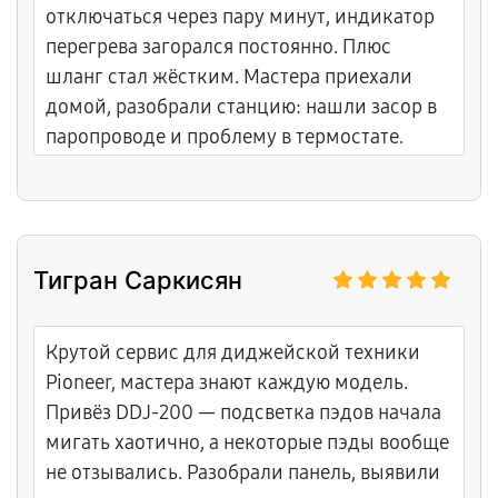
отключаться через пару минут, индикатор
перегрева загорался постоянно. Плюс
шланг стал жёстким. Мастера приехали
домой, разобрали станцию: нашли засор в
паропроводе и проблему в термостате.
Прочистили все трубки, заменили датчик
температуры и уплотнители шланга.
Показали фото загрязнений,
протестировали длительную работу. Цены
Тигран Саркисян
прозрачные, гарантия на детали и работу.
Обслуживание внимательное и тщательное.
Теперь глажка без остановок, пар
Крутой сервис для диджейской техники
стабильный. Честный и понятный подход,
Pioneer, мастера знают каждую модель.
приятно иметь дело с профессионалами.
Привёз DDJ-200 — подсветка пэдов начала
Уровень обслуживания на высоком уровне.
мигать хаотично, а некоторые пэды вообще
не отзывались. Разобрали панель, выявили