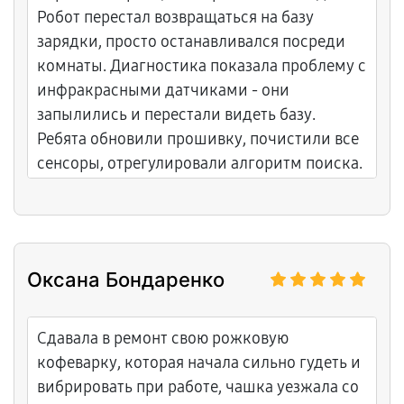
профессионалами. Уровень обслуживания
Робот перестал возвращаться на базу
на высоком уровне.
зарядки, просто останавливался посреди
комнаты. Диагностика показала проблему с
инфракрасными датчиками - они
запылились и перестали видеть базу.
Ребята обновили прошивку, почистили все
сенсоры, отрегулировали алгоритм поиска.
Уровень обслуживания на высоте, дали
советы по уходу. Теперь робот всегда
находит базу вовремя.
Оксана Бондаренко
Сдавала в ремонт свою рожковую
кофеварку, которая начала сильно гудеть и
вибрировать при работе, чашка уезжала со