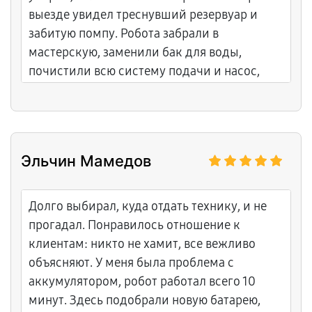
выезде увидел треснувший резервуар и
забитую помпу. Робота забрали в
мастерскую, заменили бак для воды,
почистили всю систему подачи и насос,
проверили герметичность и
протестировали на разных покрытиях.
Вернули сухим и полностью рабочим через
день. Посоветовали использовать только
Эльчин Мамедов
дистиллированную воду. Честный и
понятный подход, приятно иметь дело с
профессионалами. Уровень обслуживания
Долго выбирал, куда отдать технику, и не
на высоком уровне.
прогадал. Понравилось отношение к
клиентам: никто не хамит, все вежливо
объясняют. У меня была проблема с
аккумулятором, робот работал всего 10
минут. Здесь подобрали новую батарею,