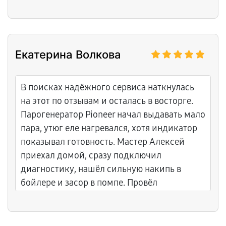
почистил всё тщательно. Работу сделали за
день, дали гарантию. Большое спасибо
Алексею за быстроту и за объяснение, как
правильно обслуживать фильтры!
Екатерина Волкова
В поисках надёжного сервиса наткнулась
на этот по отзывам и осталась в восторге.
Парогенератор Pioneer начал выдавать мало
пара, утюг еле нагревался, хотя индикатор
показывал готовность. Мастер Алексей
приехал домой, сразу подключил
диагностику, нашёл сильную накипь в
бойлере и засор в помпе. Провёл
декальцинацию, заменил уплотнители. Всё
сделал за один выезд, с гарантией. Спасибо
Алексею огромное за оперативность и за