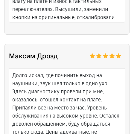
влагу на плате и износ в тактильных
переключателях. Высушили, заменили
кнопки на оригинальные, откалибровали
чувствительность. Ремонт три дня, цена
прозрачная с самого начала. Теперь пэды
яркие и точные. Объяснили всё понятно, без
лишней воды. Рекомендую всем диджеям.
Максим Дрозд
Долго искал, где починить выход на
наушники, звук шел только в одно ухо.
Здесь диагностику провели при мне,
оказалось, отошел контакт на плате.
Припаяли все на место за час. Уровень
обслуживания на высоком уровне. Остался
доволен обращением, буду обращаться
только сюда. Цены адекватные, не