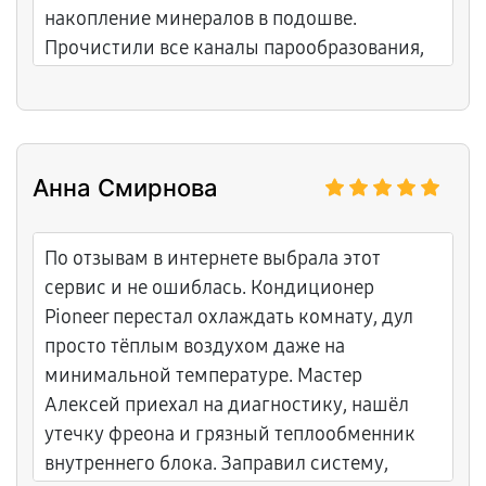
накопление минералов в подошве.
Прочистили все каналы парообразования,
заменили электромагнитный клапан на
оригинальный. Ремонт занял три дня, цену
озвучили сразу, без доплат. Теперь пар
сухой и мощный, гладит идеально.
Анна Смирнова
Персонал вежливый, всё объяснили.
Рекомендую.
По отзывам в интернете выбрала этот
сервис и не ошиблась. Кондиционер
Pioneer перестал охлаждать комнату, дул
просто тёплым воздухом даже на
минимальной температуре. Мастер
Алексей приехал на диагностику, нашёл
утечку фреона и грязный теплообменник
внутреннего блока. Заправил систему,