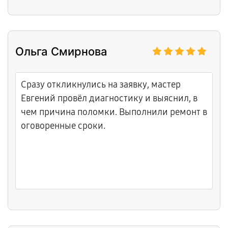
энкодера. Провели ультразвуковую очистку,
заменили залипающие переключатели на
фирменные, отрегулировали все
Ольга Смирнова
вращающиеся элементы. Всё заняло пару
дней, цена была оговорена заранее, без
неожиданностей. Теперь кнопки мгновенно
Сразу откликнулись на заявку, мастер
отзываются, контроллер идеален для
Евгений провёл диагностику и выяснил, в
живых сетов. Удобно, что предлагают
чем причина поломки. Выполнили ремонт в
профилактику, персонал в теме.
оговоренные сроки.