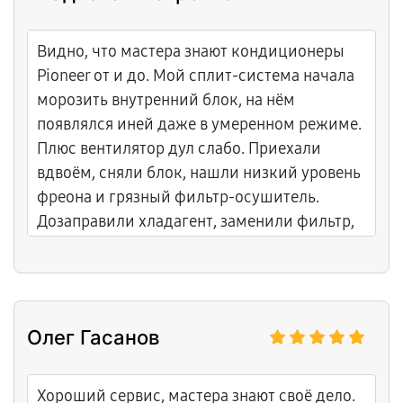
Видно, что мастера знают кондиционеры
Pioneer от и до. Мой сплит-система начала
морозить внутренний блок, на нём
появлялся иней даже в умеренном режиме.
Плюс вентилятор дул слабо. Приехали
вдвоём, сняли блок, нашли низкий уровень
фреона и грязный фильтр-осушитель.
Дозаправили хладагент, заменили фильтр,
почистили вентилятор и лопасти. Показали
фото загрязнений, протестировали после
сборки. Цены без скрытых наценок,
гарантия на все работы. Обслуживание
Олег Гасанов
спокойное, всё по делу. Теперь холод
равномерный, без льда. Честный и
понятный подход, приятно иметь дело с
Хороший сервис, мастера знают своё дело.