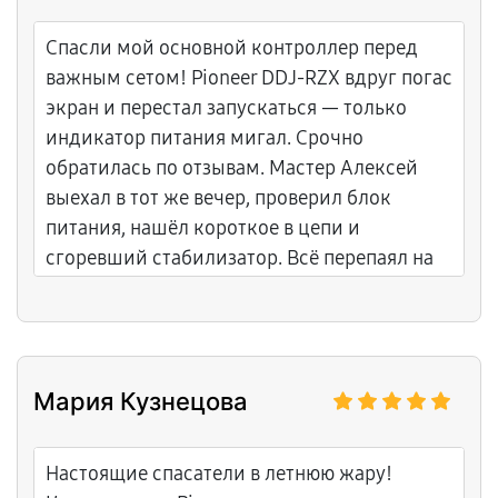
на все замены. Обслуживание
профессиональное, без лишних слов.
Спасли мой основной контроллер перед
Теперь микс чистый и плавный. Честный и
важным сетом! Pioneer DDJ-RZX вдруг погас
понятный подход, приятно иметь дело с
экран и перестал запускаться — только
профессионалами. Уровень обслуживания
индикатор питания мигал. Срочно
на высоком уровне.
обратилась по отзывам. Мастер Алексей
выехал в тот же вечер, проверил блок
питания, нашёл короткое в цепи и
сгоревший стабилизатор. Всё перепаял на
месте, протестировал под нагрузкой.
Большое спасибо Алексею за выезд,
мастерство и спокойствие в стрессовой
ситуации! С гарантией, контроллер снова в
Мария Кузнецова
строю.
Настоящие спасатели в летнюю жару!