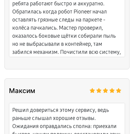
ребята работают быстро и аккуратно.
Обратилась когда робот Pioneer начал
оставлять грязные следы на паркете -
колёса пачкались. Мастер проверил,
оказалось боковые щётки собирали пыль
но не выбрасывали в контейнер, там
забился механизм. Почистили всю систему,
заменили уплотнитель контейнера,
добавили силиконовую смазку на щётки.
Работает как часы, пыль собирает отлично.
Цены адекватные, дали гарантию на месяц.
Максим
Обязательно вернусь если что.
Решил довериться этому сервису, ведь
раньше слышал хорошие отзывы.
Ожидания оправдались сполна: приехали