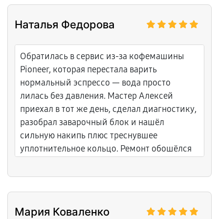
и гарантию. Теперь работает тихо и ровно.
Наталья Федорова
Обратилась в сервис из-за кофемашины
Pioneer, которая перестала варить
нормальный эспрессо — вода просто
лилась без давления. Мастер Алексей
приехал в тот же день, сделал диагностику,
разобрал заварочный блок и нашёл
сильную накипь плюс треснувшее
уплотнительное кольцо. Ремонт обошёлся
недорого, всё починил на месте за час.
Огромное спасибо Алексею за честность и
скорость — теперь кофе как из новой
машины!
Мария Коваленко