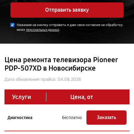
Отправить заявку
Нажимая на кнопку отправить я даю свое согласие на обработку
моих
.
персональных данных
Цена ремонта телевизора Pioneer
PDP-507XD в Новосибирске
Дата обновления прайса:
04.08.2026
Услуги
Цена, от
Заказать
Диагностика
бесплатно