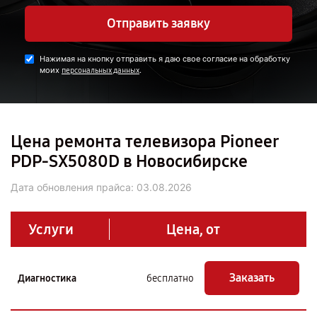
Отправить заявку
Нажимая на кнопку отправить я даю свое согласие на обработку
моих
.
персональных данных
Цена ремонта телевизора Pioneer
PDP-SX5080D в Новосибирске
Дата обновления прайса:
03.08.2026
Услуги
Цена, от
Заказать
Диагностика
бесплатно