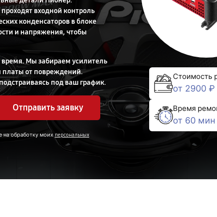
льные детали Пионер.
 проходят входной контроль
еских конденсаторов в блоке
ости и напряжения, чтобы
 время. Мы забираем усилитель
 платы от повреждений.
Стоимость 
 подстраиваясь под ваш график.
от 2900 ₽
Отправить заявку
Время ремо
от 60 мин
е на обработку моих
персональных