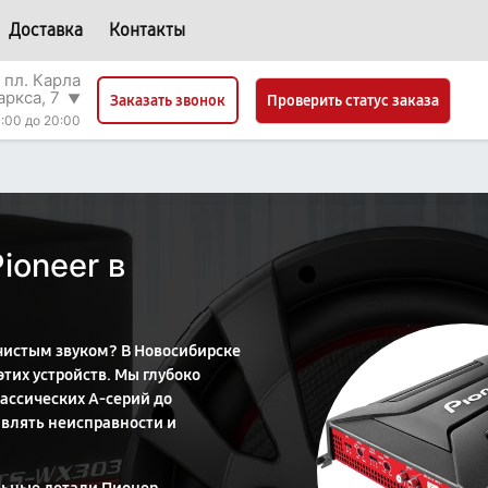
Доставка
Контакты
 пл. Карла
аркса, 7
▼
Проверить статус заказа
Заказать звонок
:00 до 20:00
ioneer в
 чистым звуком? В Новосибирске
тих устройств. Мы глубоко
ассических A-серий до
являть неисправности и