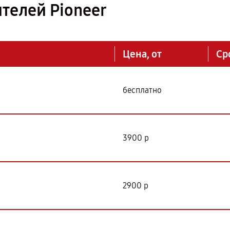
телей Pioneer
Цена, от
Ср
бесплатно
3900 р
2900 р