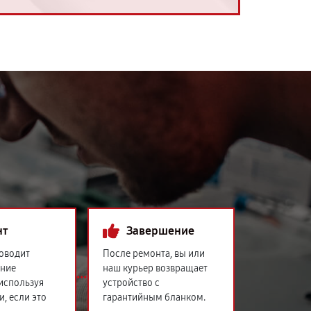
нт
Завершение
оводит
После ремонта, вы или
ение
наш курьер возвращает
 используя
устройство с
и, если это
гарантийным бланком.